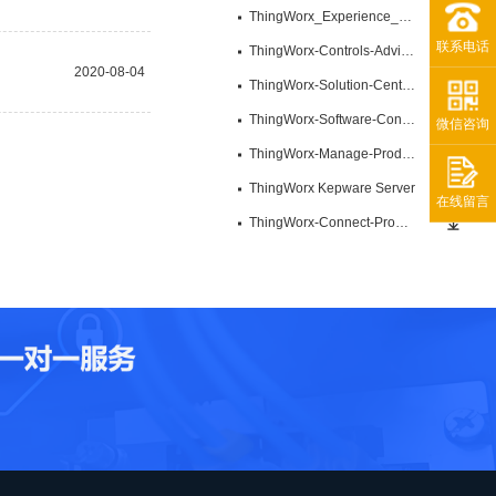
ThingWorx_Experience_Brochure
联系电话
ThingWorx-Controls-Advisor_DS
2020-08-04
ThingWorx-Solution-Central-Data-Sheet
ThingWorx-Software-Content-Management-Data-Sheet
微信咨询
ThingWorx-Manage-Product-Brief
ThingWorx Kepware Server
在线留言
ThingWorx-Connect-Product-Brief